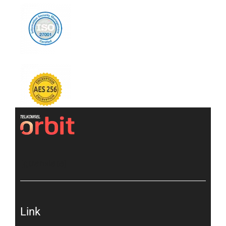
[gtranslate]
Link