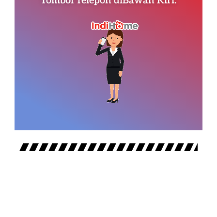
Tombol Telepon diBawah Kiri.