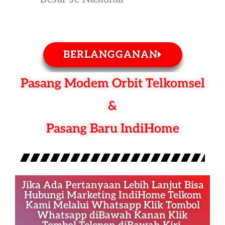
BERLANGGANAN
Pasang Modem Orbit Telkomsel
&
Pasang Baru IndiHome
Jika Ada Pertanyaan Lebih Lanjut Bisa
Hubungi Marketing IndiHome Telkom
Kami Melalui Whatsapp Klik Tombol
Whatsapp diBawah Kanan Klik