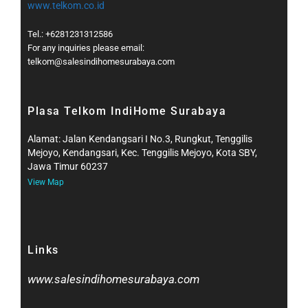
www.telkom.co.id
Tel.: +6281231312586
For any inquiries please email:
telkom@salesindihomesurabaya.com​
Plasa Telkom IndiHome Surabaya
Alamat: Jalan Kendangsari I No.3, Rungkut, Tenggilis
Mejoyo, Kendangsari, Kec. Tenggilis Mejoyo, Kota SBY,
Jawa Timur 60237
View Map
Links
www.salesindihomesurabaya.com​