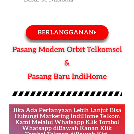
BERLANGGANAN
Pasang Modem Orbit Telkomsel
&
Pasang Baru IndiHome
Jika Ada Pertanyaan Lebih Lanjut Bisa
Hubungi Marketing IndiHome Telkom
Kami Melalui Whatsapp Klik Tombol
Whatsapp diBawah Kanan Klik