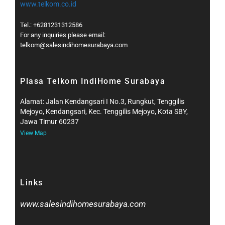
www.telkom.co.id
Tel.: +6281231312586
For any inquiries please email:
telkom@salesindihomesurabaya.com​
Plasa Telkom IndiHome Surabaya
Alamat: Jalan Kendangsari I No.3, Rungkut, Tenggilis
Mejoyo, Kendangsari, Kec. Tenggilis Mejoyo, Kota SBY,
Jawa Timur 60237
View Map
Links
www.salesindihomesurabaya.com​