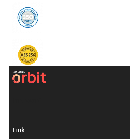
[gtranslate]
Link