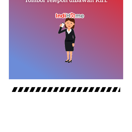
Tombol Telepon diBawah Kiri.