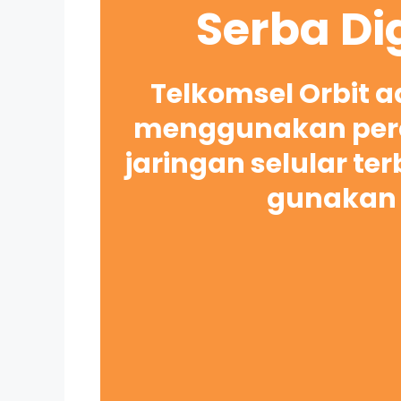
Serba Di
Telkomsel Orbit 
menggunakan pera
jaringan selular te
gunakan 