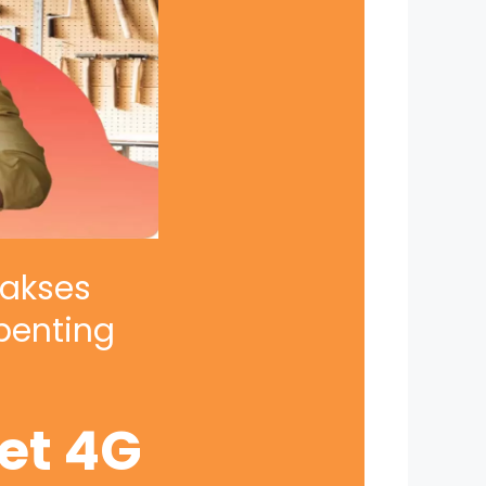
iakses
penting
net 4G