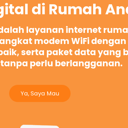
gital di Rumah A
adalah layanan internet rum
ngkat modem WiFi dengan 
rbaik, serta paket data yang 
tanpa perlu berlangganan.
Ya, Saya Mau