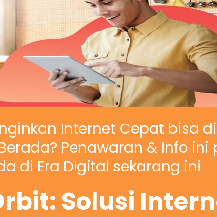
nginkan Internet Cepat bisa d
erada? Penawaran & Info ini 
a di Era DIgital sekarang ini
rbit: Solusi Inter