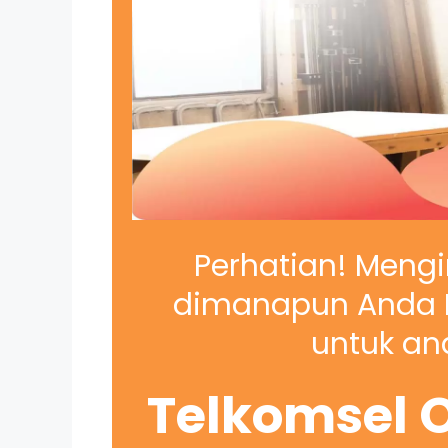
Perhatian! Mengi
dimanapun Anda B
untuk and
Telkomsel O