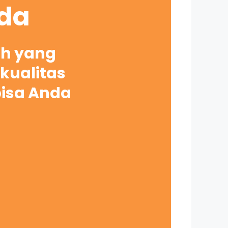
nda
ah yang
kualitas
bisa Anda