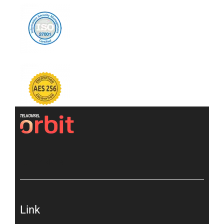
[gtranslate]
Link