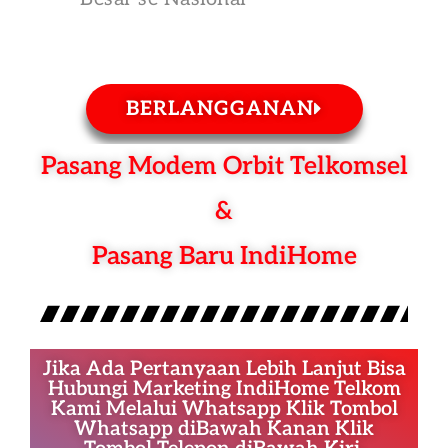
BERLANGGANAN
Pasang Modem Orbit Telkomsel
&
Pasang Baru IndiHome
Jika Ada Pertanyaan Lebih Lanjut Bisa
Hubungi Marketing IndiHome Telkom
Kami Melalui Whatsapp Klik Tombol
Whatsapp diBawah Kanan Klik