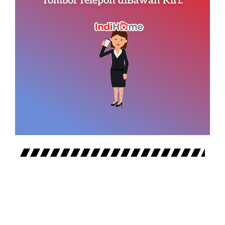
Tombol Telepon diBawah Kiri.