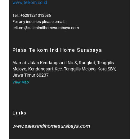
www.telkom.co.id
Tel.: +6281231312586
For any inquiries please email:
telkom@salesindihomesurabaya.com​
Plasa Telkom IndiHome Surabaya
Alamat: Jalan Kendangsari I No.3, Rungkut, Tenggilis
Mejoyo, Kendangsari, Kec. Tenggilis Mejoyo, Kota SBY,
Jawa Timur 60237
View Map
Links
www.salesindihomesurabaya.com​