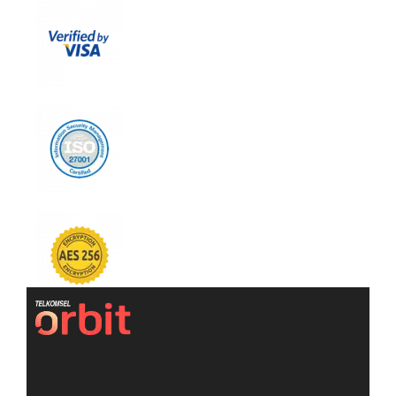
[gtranslate]