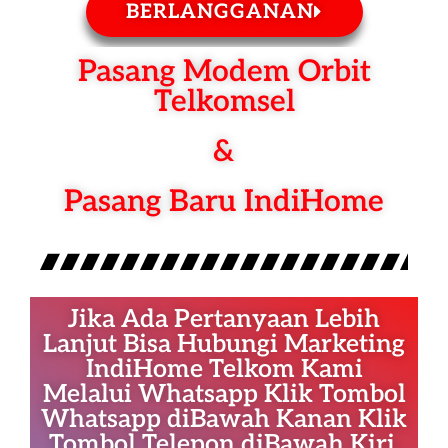
BERLANGGANAN
Pasang Modem Orbit
Telkomsel
&
Pasang Baru IndiHome
Jika Ada Pertanyaan Lebih
Lanjut Bisa Hubungi Marketing
IndiHome Telkom Kami
Melalui Whatsapp Klik Tombol
Whatsapp diBawah Kanan Klik
Tombol Telepon diBawah Kiri.