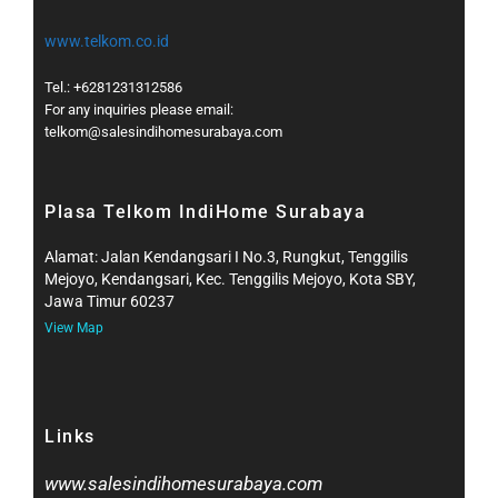
www.telkom.co.id
Tel.: +6281231312586
For any inquiries please email:
telkom@salesindihomesurabaya.com​
Plasa Telkom IndiHome Surabaya
Alamat: Jalan Kendangsari I No.3, Rungkut, Tenggilis
Mejoyo, Kendangsari, Kec. Tenggilis Mejoyo, Kota SBY,
Jawa Timur 60237
View Map
Links
www.salesindihomesurabaya.com​