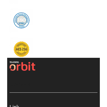
[gtranslate]