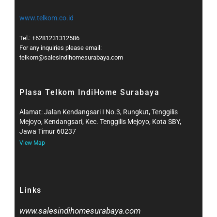
www.telkom.co.id
Tel.: +6281231312586
For any inquiries please email:
telkom@salesindihomesurabaya.com​
Plasa Telkom IndiHome Surabaya
Alamat: Jalan Kendangsari I No.3, Rungkut, Tenggilis
Mejoyo, Kendangsari, Kec. Tenggilis Mejoyo, Kota SBY,
Jawa Timur 60237
View Map
Links
www.salesindihomesurabaya.com​