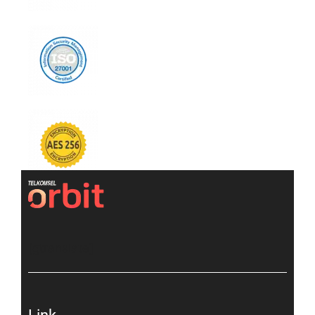
[gtranslate]