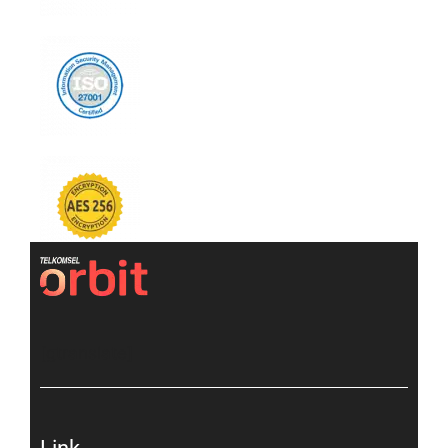
[gtranslate]