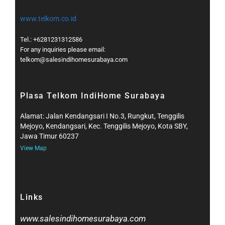
www.telkom.co.id
Tel.: +6281231312586
For any inquiries please email:
telkom@salesindihomesurabaya.com​
Plasa Telkom IndiHome Surabaya
Alamat: Jalan Kendangsari I No.3, Rungkut, Tenggilis
Mejoyo, Kendangsari, Kec. Tenggilis Mejoyo, Kota SBY,
Jawa Timur 60237
View Map
Links
www.salesindihomesurabaya.com​