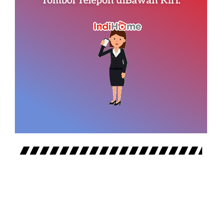
Tombol Telepon diBawah Kiri.