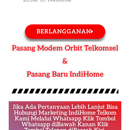
BERLANGGANAN
Pasang Modem Orbit Telkomsel
&
Pasang Baru IndiHome
Jika Ada Pertanyaan Lebih Lanjut Bisa
Hubungi Marketing IndiHome Telkom
Kami Melalui Whatsapp Klik Tombol
Whatsapp diBawah Kanan Klik