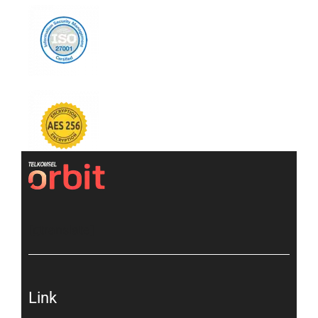
[gtranslate]
Link