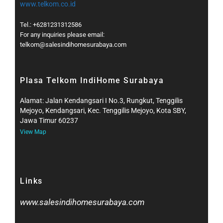
www.telkom.co.id
Tel.: +6281231312586
For any inquiries please email:
telkom@salesindihomesurabaya.com​
Plasa Telkom IndiHome Surabaya
Alamat: Jalan Kendangsari I No.3, Rungkut, Tenggilis
Mejoyo, Kendangsari, Kec. Tenggilis Mejoyo, Kota SBY,
Jawa Timur 60237
View Map
Links
www.salesindihomesurabaya.com​