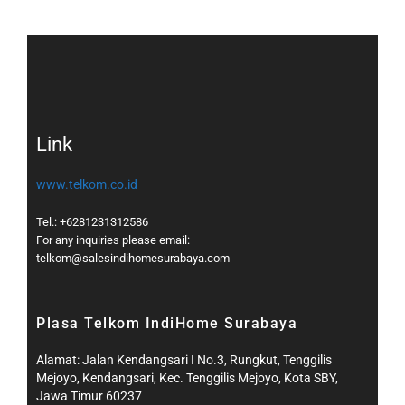
Link
www.telkom.co.id
Tel.: +6281231312586
For any inquiries please email:
telkom@salesindihomesurabaya.com​
Plasa Telkom IndiHome Surabaya
Alamat: Jalan Kendangsari I No.3, Rungkut, Tenggilis
Mejoyo, Kendangsari, Kec. Tenggilis Mejoyo, Kota SBY,
Jawa Timur 60237