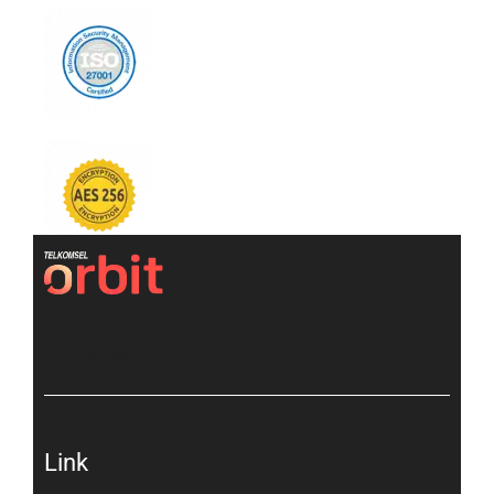
[gtranslate]
Link