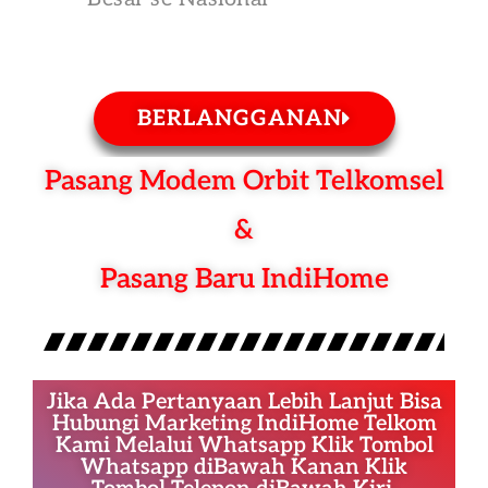
BERLANGGANAN
Pasang Modem Orbit Telkomsel
&
Pasang Baru IndiHome
Jika Ada Pertanyaan Lebih Lanjut Bisa
Hubungi Marketing IndiHome Telkom
Kami Melalui Whatsapp Klik Tombol
Whatsapp diBawah Kanan Klik