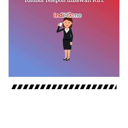
Tombol Telepon diBawah Kiri.