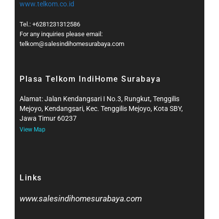
www.telkom.co.id
Tel.: +6281231312586
For any inquiries please email:
telkom@salesindihomesurabaya.com​
Plasa Telkom IndiHome Surabaya
Alamat: Jalan Kendangsari I No.3, Rungkut, Tenggilis
Mejoyo, Kendangsari, Kec. Tenggilis Mejoyo, Kota SBY,
Jawa Timur 60237
View Map
Links
www.salesindihomesurabaya.com​