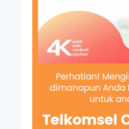
Perhatian! Mengi
dimanapun Anda B
untuk and
Telkomsel O