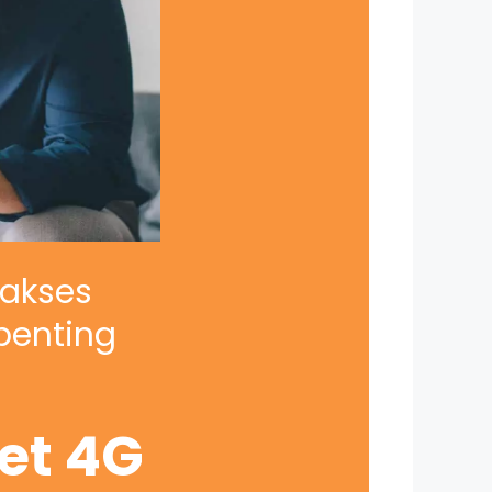
iakses
penting
net 4G