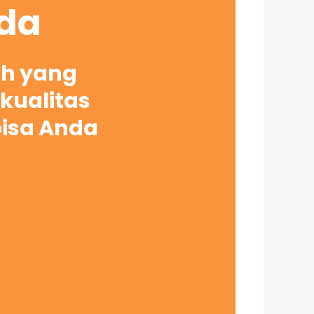
nda
ah yang
kualitas
bisa Anda