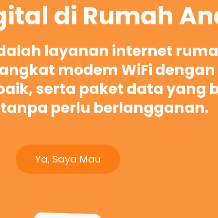
gital di Rumah A
adalah layanan internet rum
ngkat modem WiFi dengan 
rbaik, serta paket data yang 
tanpa perlu berlangganan.
Ya, Saya Mau