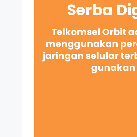
Serba Di
Telkomsel Orbit 
menggunakan pera
jaringan selular te
gunakan 