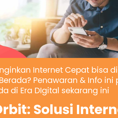
nginkan Internet Cepat bisa d
erada? Penawaran & Info ini 
a di Era DIgital sekarang ini
rbit: Solusi Inter