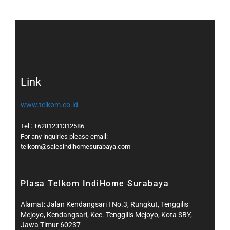
Link
www.telkom.co.id
Tel.: +6281231312586
For any inquiries please email:
telkom@salesindihomesurabaya.com​
Plasa Telkom IndiHome Surabaya
Alamat: Jalan Kendangsari I No.3, Rungkut, Tenggilis
Mejoyo, Kendangsari, Kec. Tenggilis Mejoyo, Kota SBY,
Jawa Timur 60237