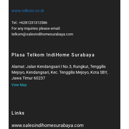
www.telkom.co.id
Tel.: +6281231312586
For any inquiries please email:
telkom@salesindihomesurabaya.com​
Plasa Telkom IndiHome Surabaya
Alamat: Jalan Kendangsari I No.3, Rungkut, Tenggilis
Mejoyo, Kendangsari, Kec. Tenggilis Mejoyo, Kota SBY,
Jawa Timur 60237
View Map
Links
www.salesindihomesurabaya.com​