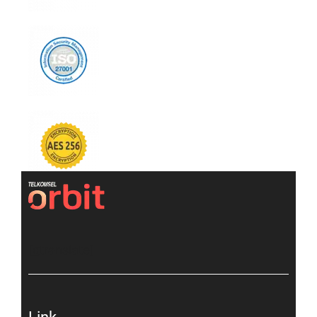
[gtranslate]