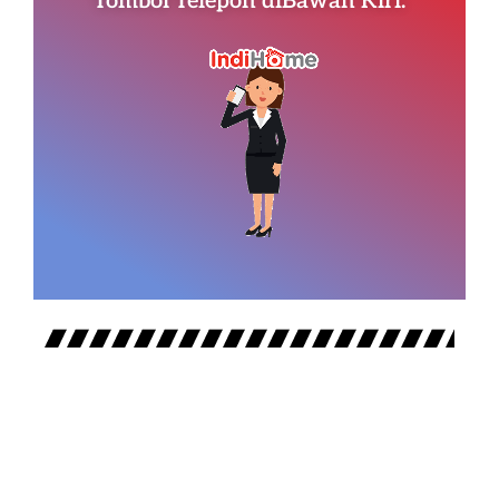
Tombol Telepon diBawah Kiri.