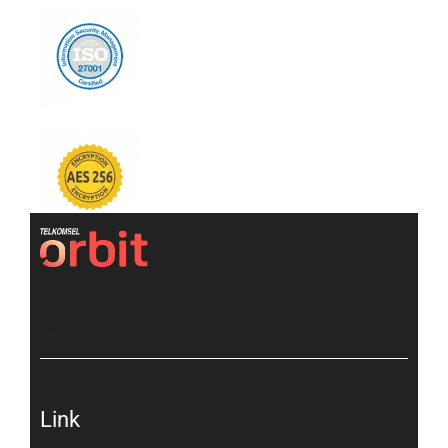
[gtranslate]
Link