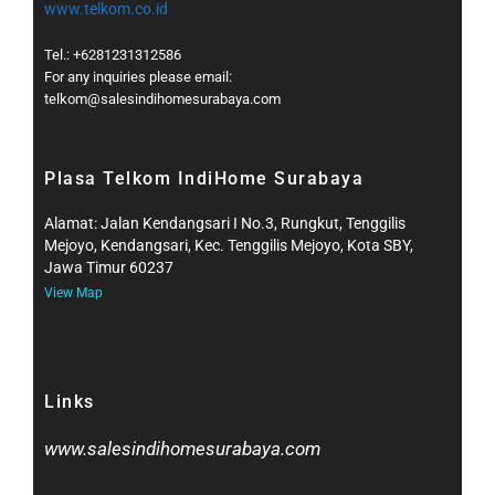
www.telkom.co.id
Tel.: +6281231312586
For any inquiries please email:
telkom@salesindihomesurabaya.com​
Plasa Telkom IndiHome Surabaya
Alamat: Jalan Kendangsari I No.3, Rungkut, Tenggilis
Mejoyo, Kendangsari, Kec. Tenggilis Mejoyo, Kota SBY,
Jawa Timur 60237
View Map
Links
www.salesindihomesurabaya.com​