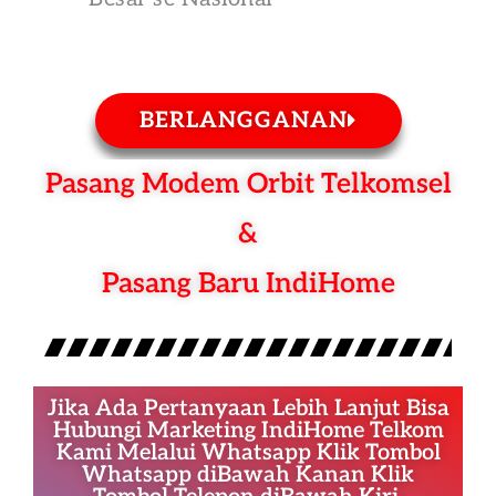
BERLANGGANAN
Pasang Modem Orbit Telkomsel
&
Pasang Baru IndiHome
Jika Ada Pertanyaan Lebih Lanjut Bisa
Hubungi Marketing IndiHome Telkom
Kami Melalui Whatsapp Klik Tombol
Whatsapp diBawah Kanan Klik